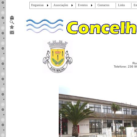
Freguesias
Associações
Eventos
Contactos
Links
Em
Rua
Telefone: 236 9